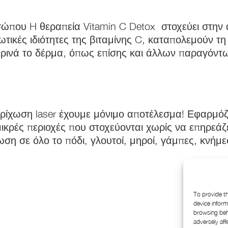
ώπου H θεραπεία Vitamin C Detox στοχεύει στην
δωτικές ιδιότητες της βιταμίνης C, καταπολεμούν
ρινά το δέρμα, όπως επίσης και άλλων παραγόντων
ση laser έχουμε μόνιμο αποτέλεσμα! Εφαρμόζετ
ικρές περιοχές που στοχεύονται χωρίς να επηρεάζε
η σε όλο το πόδι, γλουτοί, μηροί, γάμπες, κνήμες
To provide th
device inform
browsing beha
adversely aff