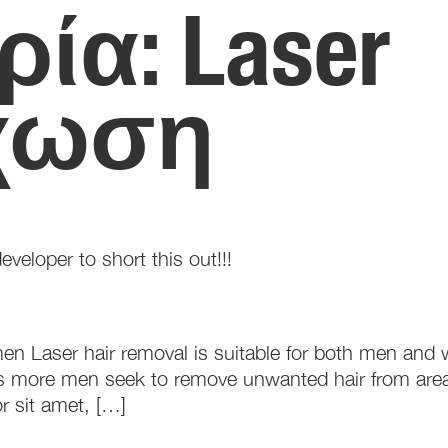
ρία:
Laser
χωση
eveloper to short this out!!!
n Laser hair removal is suitable for both men and w
s more men seek to remove unwanted hair from areas
r sit amet, […]