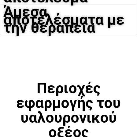
Άμεσα
αποτελέσματα με
την θεραπεία
Περιοχές
εφαρμογής του
υαλουρονικού
οξέος